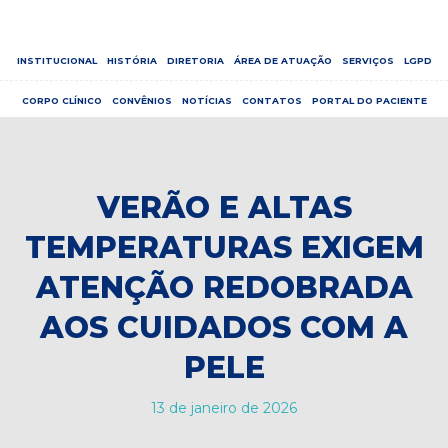
INSTITUCIONAL
HISTÓRIA
DIRETORIA
ÁREA DE ATUAÇÃO
SERVIÇOS
LGPD
CORPO CLÍNICO
CONVÊNIOS
NOTÍCIAS
CONTATOS
PORTAL DO PACIENTE
VERÃO E ALTAS
TEMPERATURAS EXIGEM
ATENÇÃO REDOBRADA
AOS CUIDADOS COM A
PELE
13 de janeiro de 2026