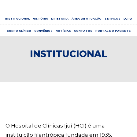
INSTITUCIONAL
HISTÓRIA
DIRETORIA
ÁREA DE ATUAÇÃO
SERVIÇOS
LGPD
CORPO CLÍNICO
CONVÊNIOS
NOTÍCIAS
CONTATOS
PORTAL DO PACIENTE
INSTITUCIONAL
O Hospital de Clínicas Ijuí (HCI) é uma
instituição filantrópica fundada em 1935,