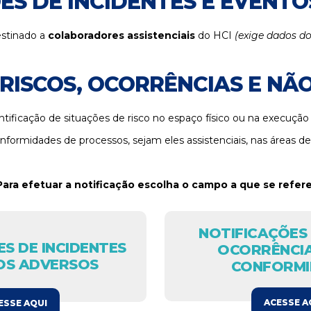
ES DE INCIDENTES E EVENT
stinado a
c
olaboradores assistenciais
do HCI
(exige dados do
 RISCOS, OCORRÊNCIAS E N
entificação de situações de risco no espaço físico ou na execuçã
nformidades de processos, sejam eles assistenciais, nas áreas de 
Para efetuar a notificação escolha o campo a que se refere
NOTIFICAÇÕES 
S DE INCIDENTES
OCORRÊNCIA
OS ADVERSOS
CONFORMI
ACESSE A
ESSE AQUI