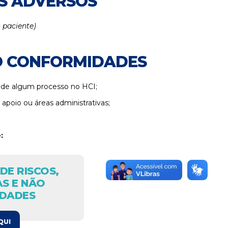
OS ADVERSOS
 paciente)
ÃO CONFORMIDADES
o de algum processo no HCI;
apoio ou áreas administrativas;
:
DE RISCOS,
S E NÃO
DADES
QUI