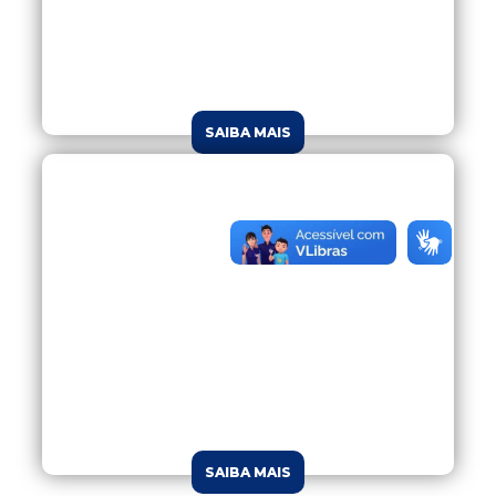
equipado com tecnologia. Oferecemos consultas
especializadas, exames e diversos procedimentos.
Atendemos consórcios intermunicipais de saúdes,
convênios e particular.
SAIBA MAIS
CONVÊNIOS
Conheça todos os convênios atendidos pelo
Hospital de Clínicas Ijuí.
São mais de 20 conveniados que facilitam o seu
acesso aos nossos serviços de saúde.
SAIBA MAIS