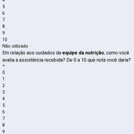
5
6
7
8
9
10
Não utilizado
Em relação aos cuidados da
equipe da nutrição
, como você
avalia a assistência recebida? De 0 a 10 que nota você daria?
*
0
1
2
3
4
5
6
7
8
9