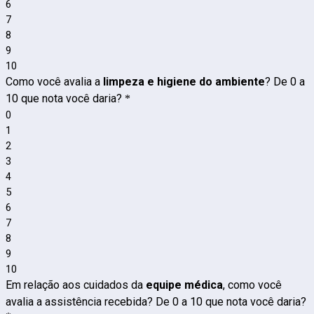
6
7
8
9
10
Como você avalia a
limpeza e higiene do ambiente
? De 0 a
10 que nota você daria?
*
0
1
2
3
4
5
6
7
8
9
10
Em relação aos cuidados da
equipe médica
, como você
avalia a assistência recebida? De 0 a 10 que nota você daria?