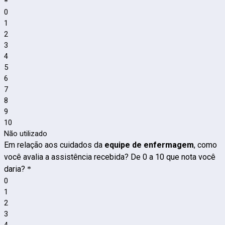
*
0
1
2
3
4
5
6
7
8
9
10
Não utilizado
Em relação aos cuidados da
equipe de enfermagem
, como
você avalia a assistência recebida? De 0 a 10 que nota você
daria?
*
0
1
2
3
4