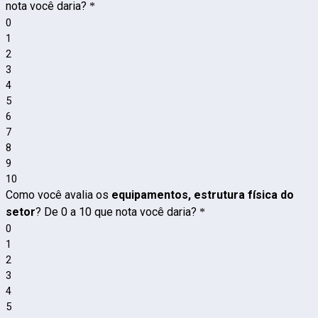
nota você daria?
*
0
1
2
3
4
5
6
7
8
9
10
Como você avalia os
equipamentos, estrutura física do
setor
? De 0 a 10 que nota você daria?
*
0
1
2
3
4
5