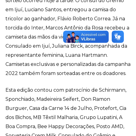
sorteio ocorreu hoje à tarde. O cônsul do Grêmio
em Ijuí, Luciano Santos, entregou a camisa do
tricolor ao ganhador, Flávio Roberto Correa. Já na
torcida do Inter, Marcos Antônio da Rosa recebeu a
camiseta das mãos da vice-presidente do
Consulado em Ijuí, Juliana Birck, acompanhada da
representante feminina, Luana Hartmann.
Camisetas exclusivas e personalizadas da campanha
2022 também foram sorteadas entre os doadores.
Esta edição contou com patrocínio de Schirmann,
Sponchiado, Madeireira Seifert, Don Ramon
Burguer, Casa da Carne 14 de Julho, Protefort, Cia
dos Bichos, MB Têxtil Malharia, Grupo Lupatini, A
Boa Compra, Bee Happy Decorações, Posto AMD,
Sorveteria Crem Milk, Consulado do Grêmio e