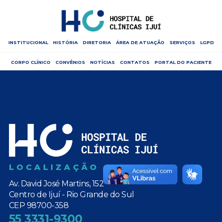
INSTITUCIONAL
HISTÓRIA
DIRETORIA
ÁREA DE ATUAÇÃO
SERVIÇOS
LGPD
CORPO CLÍNICO
CONVÊNIOS
NOTÍCIAS
CONTATOS
PORTAL DO PACIENTE
LOCALIZAÇÃO
Av. David José Martins, 152
Centro de Ijuí - Rio Grande do Sul
CEP 98700-358
55 3331-9300