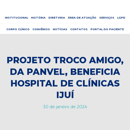
INSTITUCIONAL
HISTÓRIA
DIRETORIA
ÁREA DE ATUAÇÃO
SERVIÇOS
LGPD
CORPO CLÍNICO
CONVÊNIOS
NOTÍCIAS
CONTATOS
PORTAL DO PACIENTE
PROJETO TROCO AMIGO,
DA PANVEL, BENEFICIA
HOSPITAL DE CLÍNICAS
IJUÍ
30 de janeiro de 2024