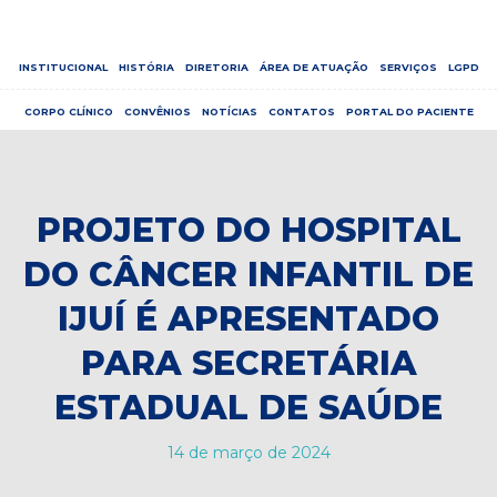
INSTITUCIONAL
HISTÓRIA
DIRETORIA
ÁREA DE ATUAÇÃO
SERVIÇOS
LGPD
CORPO CLÍNICO
CONVÊNIOS
NOTÍCIAS
CONTATOS
PORTAL DO PACIENTE
PROJETO DO HOSPITAL
DO CÂNCER INFANTIL DE
IJUÍ É APRESENTADO
PARA SECRETÁRIA
ESTADUAL DE SAÚDE
14 de março de 2024