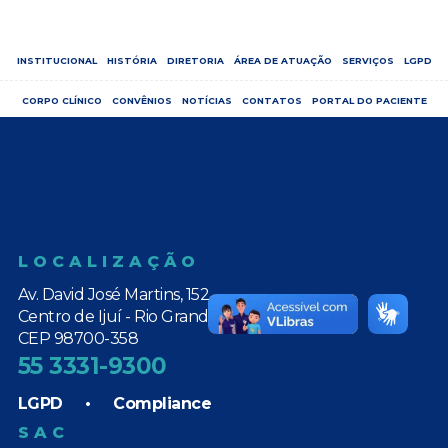
INSTITUCIONAL
HISTÓRIA
DIRETORIA
ÁREA DE ATUAÇÃO
SERVIÇOS
LGPD
CORPO CLÍNICO
CONVÊNIOS
NOTÍCIAS
CONTATOS
PORTAL DO PACIENTE
LOCALIZAÇÃO
Av. David José Martins, 152
Centro de Ijuí - Rio Grande do Sul
CEP 98700-358
55 3331-9300
LGPD
•
Compliance
SAC