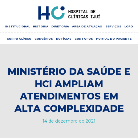
INSTITUCIONAL
HISTÓRIA
DIRETORIA
ÁREA DE ATUAÇÃO
SERVIÇOS
LGPD
CORPO CLÍNICO
CONVÊNIOS
NOTÍCIAS
CONTATOS
PORTAL DO PACIENTE
MINISTÉRIO DA SAÚDE E
HCI AMPLIAM
ATENDIMENTOS EM
ALTA COMPLEXIDADE
14 de dezembro de 2021