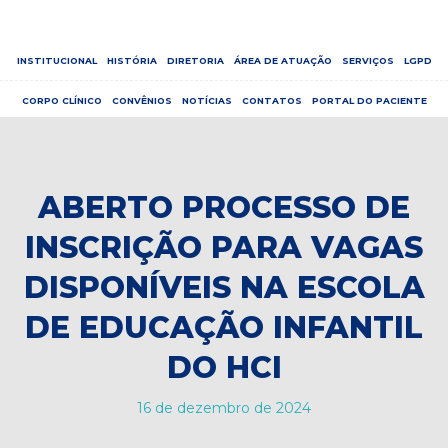
INSTITUCIONAL
HISTÓRIA
DIRETORIA
ÁREA DE ATUAÇÃO
SERVIÇOS
LGPD
CORPO CLÍNICO
CONVÊNIOS
NOTÍCIAS
CONTATOS
PORTAL DO PACIENTE
ABERTO PROCESSO DE
INSCRIÇÃO PARA VAGAS
DISPONÍVEIS NA ESCOLA
DE EDUCAÇÃO INFANTIL
DO HCI
16 de dezembro de 2024