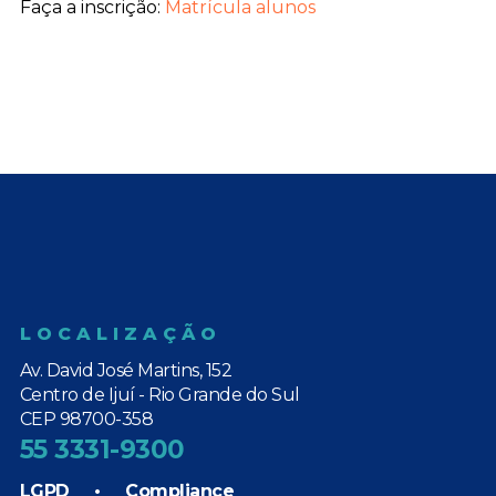
Faça a inscrição:
Matrícula alunos
LOCALIZAÇÃO
Av. David José Martins, 152
Centro de Ijuí - Rio Grande do Sul
CEP 98700-358
55 3331-9300
LGPD
•
Compliance