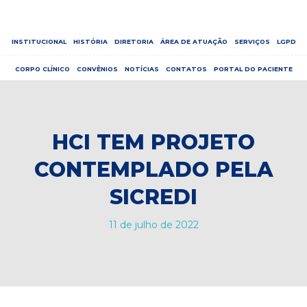
INSTITUCIONAL
HISTÓRIA
DIRETORIA
ÁREA DE ATUAÇÃO
SERVIÇOS
LGPD
CORPO CLÍNICO
CONVÊNIOS
NOTÍCIAS
CONTATOS
PORTAL DO PACIENTE
HCI TEM PROJETO
CONTEMPLADO PELA
SICREDI
11 de julho de 2022