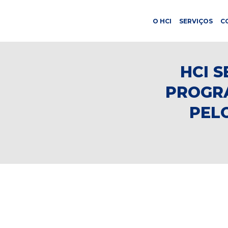
O HCI
SERVIÇOS
C
HCI 
PROGRA
PEL