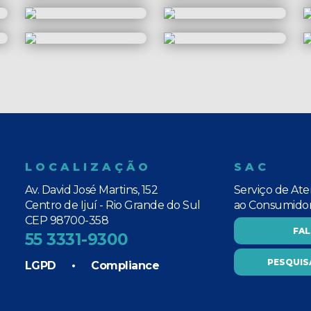
LOCALIZAÇÃO
SAC
Av. David José Martins, 152
Serviço de At
Centro de Ijuí - Rio Grande do Sul
ao Consumido
CEP 98700-358
FA
55 3331-9300
PESQUIS
LGPD
•
Compliance