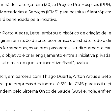
nhã desta terça-feira (30), o Projeto Pró-Hospitais (P
rcadorias e Serviços (ICMS) para hospitais filantrópicos
rá beneficiada pela iniciativa.
m Porto Alegre, Leite lembrou o histórico de criação de le
rgiram em razão da crise econômica do Estado. Todo o di
rramentas, os valores passaram a ser diretamente canali
o objetivo é criar engajamento entre a iniciativa privada
uito mais do que um incentivo fiscal”, avaliou.
ch, em parceria com Thiago Duarte, Airton Artus e Beto 
riza que empresas destinem até 5% do ICMS para instituiç
endem pelo Sistema Único de Saúde (SUS) e, hoje, enfre