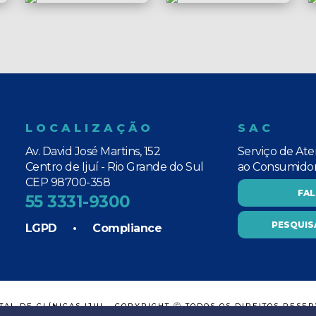
LOCALIZAÇÃO
SAC
Av. David José Martins, 152
Serviço de At
Centro de Ijuí - Rio Grande do Sul
ao Consumido
CEP 98700-358
FA
55 3331-9300
PESQUIS
LGPD
•
Compliance
TAL DE CLÍNICAS IJUI - COPYRIGHT Ⓒ TODOS OS DIREITOS RESE