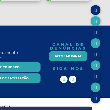
CANAL DE
DENÚNCIAS
endimento
ACESSAR CANAL
r
LE CONOSCO
SIGA-NOS
A DE SATISFAÇÃO
RVADOS