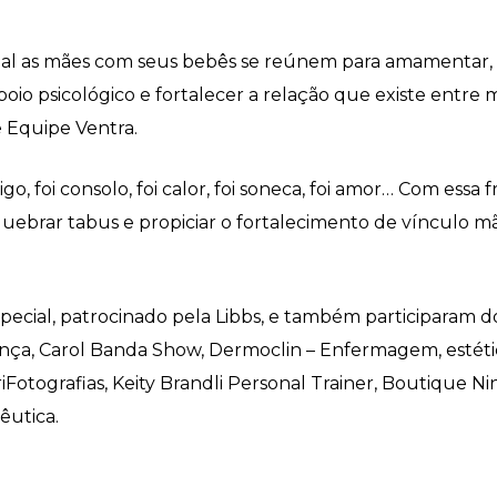
l as mães com seus bebês se reúnem para amamentar, 
 psicológico e fortalecer a relação que existe entre mã
e Equipe Ventra.
, foi consolo, foi calor, foi soneca, foi amor… Com essa
quebrar tabus e propiciar o fortalecimento de vínculo m
cial, patrocinado pela Libbs, e também participaram do
nça, Carol Banda Show, Dermoclin – Enfermagem, estétic
iFotografias, Keity Brandli Personal Trainer, Boutique Nin
êutica.