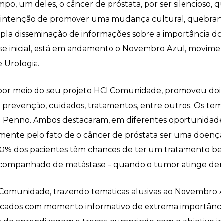
mpo, um deles, o câncer de próstata, por ser silencioso
a intenção de promover uma mudança cultural, quebran
mpla disseminação de informações sobre a importância do
e inicial, está em andamento o Novembro Azul, moviment
e Urologia.
, por meio do seu projeto HCI Comunidade, promoveu doi
e, prevenção, cuidados, tratamentos, entre outros. Os t
ei Penno. Ambos destacaram, em diferentes oportunidade
mente pelo fato de o câncer de próstata ser uma doença a
90% dos pacientes têm chances de ter um tratamento be
acompanhado de metástase – quando o tumor atinge demais
CI Comunidade, trazendo temáticas alusivas ao Novembro
ficados com momento informativo de extrema importânci