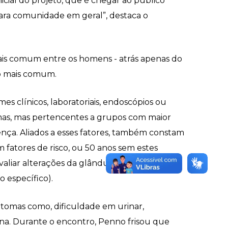
cial do projeto, que é chegar ao público
ara comunidade em geral”, destaca o
mais comum entre os homens - atrás apenas do
po mais comum.
s clínicos, laboratoriais, endoscópios ou
tomas, mas pertencentes a grupos com maior
ença. Aliados a esses fatores, também constam
 fatores de risco, ou 50 anos sem estes
valiar alterações da glândula, como
 específico).
intomas como, dificuldade em urinar,
rina. Durante o encontro, Penno frisou que