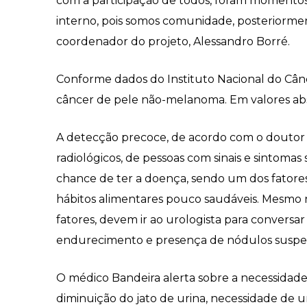
com a participação de todos, foram momentos 
interno, pois somos comunidade, posteriorme
coordenador do projeto, Alessandro Borré.
Conforme dados do Instituto Nacional do Cânc
câncer de pele não-melanoma. Em valores abs
A detecção precoce, de acordo com o doutor P
radiológicos, de pessoas com sinais e sintoma
chance de ter a doença, sendo um dos fatores,
hábitos alimentares pouco saudáveis. Mesmo n
fatores, devem ir ao urologista para conversa
endurecimento e presença de nódulos suspeit
O médico Bandeira alerta sobre a necessidade 
diminuição do jato de urina, necessidade de u