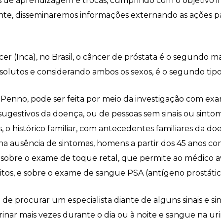
de aprendizagem e trocas, cumprindo com o objetivo ini
nte, disseminaremos informações externando as ações p
er (Inca), no Brasil, o câncer de próstata é o segundo 
olutos e considerando ambos os sexos, é o segundo ti
enno, pode ser feita por meio da investigação com exame
s sugestivos da doença, ou de pessoas sem sinais ou sin
 o histórico familiar, com antecedentes familiares da do
a ausência de sintomas, homens a partir dos 45 anos com
r sobre o exame de toque retal, que permite ao médico a
os, e sobre o exame de sangue PSA (antígeno prostático
de procurar um especialista diante de alguns sinais e s
rinar mais vezes durante o dia ou à noite e sangue na u