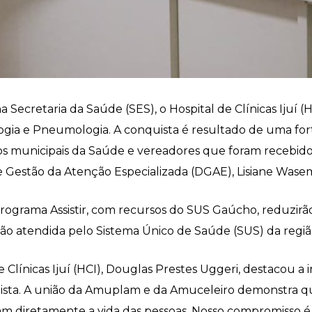
na Secretaria da Saúde (SES), o Hospital de Clínicas Ijuí
gia e Pneumologia. A conquista é resultado de uma fort
 municipais da Saúde e vereadores que foram recebidos 
Gestão da Atenção Especializada (DGAE), Lisiane Wasem
rograma Assistir, com recursos do SUS Gaúcho, reduzirão 
ção atendida pelo Sistema Único de Saúde (SUS) da regi
 Clínicas Ijuí (HCI), Douglas Prestes Uggeri, destacou a
uista. A união da Amuplam e da Amuceleiro demonstra q
diretamente a vida das pessoas. Nosso compromisso é sa