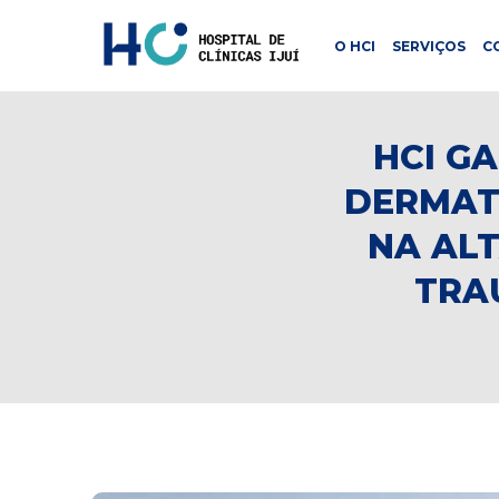
O HCI
SERVIÇOS
C
HCI G
DERMAT
NA AL
TRA