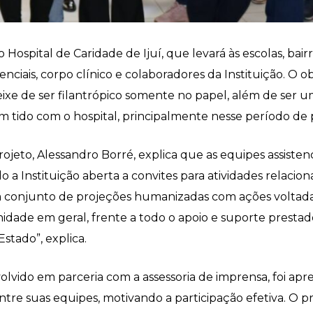
spital de Caridade de Ijuí, que levará às escolas, bairr
nciais, corpo clínico e colaboradores da Instituição. O 
eixe de ser filantrópico somente no papel, além de ser 
em tido com o hospital, principalmente nesse período de
ojeto, Alessandro Borré, explica que as equipes assistenc
do a Instituição aberta a convites para atividades relaci
m conjunto de projeções humanizadas com ações voltad
idade em geral, frente a todo o apoio e suporte prestado 
stado”, explica.
ido em parceria com a assessoria de imprensa, foi apres
 entre suas equipes, motivando a participação efetiva. O p