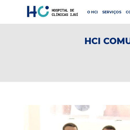
O HCI
SERVIÇOS
C
HCI COM