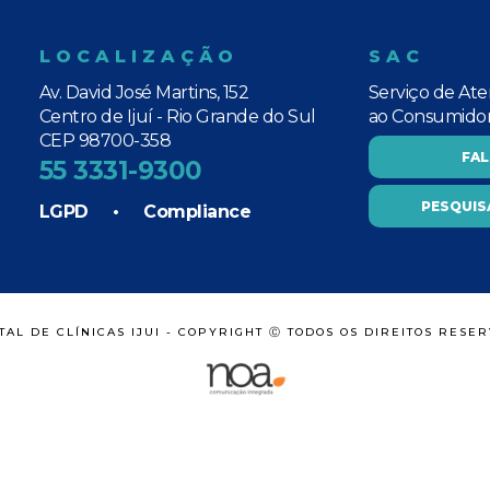
LOCALIZAÇÃO
SAC
Av. David José Martins, 152
Serviço de At
Centro de Ijuí - Rio Grande do Sul
ao Consumido
CEP 98700-358
FA
55 3331-9300
PESQUIS
LGPD
•
Compliance
TAL DE CLÍNICAS IJUI - COPYRIGHT Ⓒ TODOS OS DIREITOS RESE