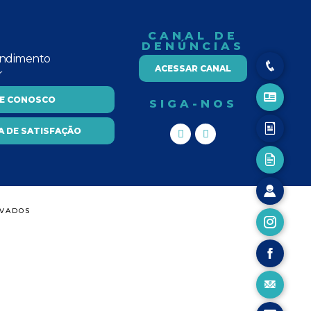
CANAL DE
DENÚNCIAS
endimento
ACESSAR CANAL
r
LE CONOSCO
SIGA-NOS
A DE SATISFAÇÃO
RVADOS