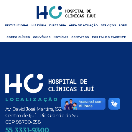
INSTITUCIONAL
HISTÓRIA
DIRETORIA
ÁREA DE ATUAÇÃO
SERVIÇOS
LGPD
CORPO CLÍNICO
CONVÊNIOS
NOTÍCIAS
CONTATOS
PORTAL DO PACIENTE
LOCALIZAÇÃO
Av. David José Martins, 152
Centro de Ijuí - Rio Grande do Sul
CEP 98700-358
55 3331-9300