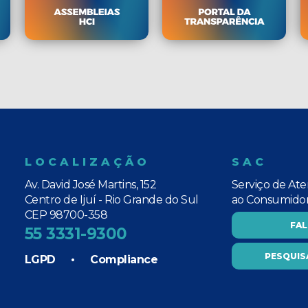
LOCALIZAÇÃO
SAC
Av. David José Martins, 152
Serviço de At
Centro de Ijuí - Rio Grande do Sul
ao Consumido
CEP 98700-358
FA
55 3331-9300
PESQUIS
LGPD
•
Compliance