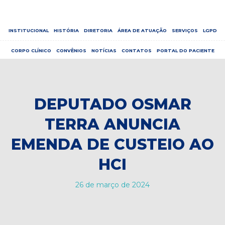
INSTITUCIONAL
HISTÓRIA
DIRETORIA
ÁREA DE ATUAÇÃO
SERVIÇOS
LGPD
CORPO CLÍNICO
CONVÊNIOS
NOTÍCIAS
CONTATOS
PORTAL DO PACIENTE
DEPUTADO OSMAR
TERRA ANUNCIA
EMENDA DE CUSTEIO AO
HCI
26 de março de 2024