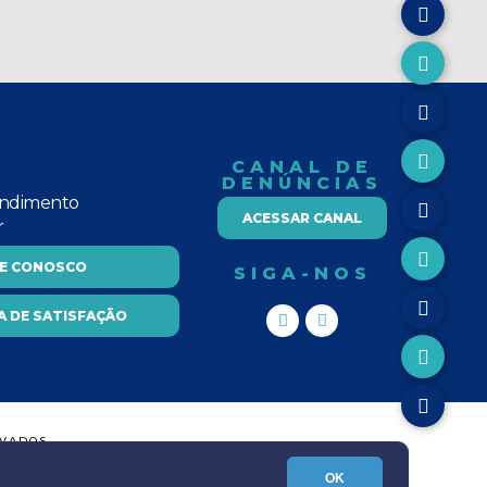
CANAL DE
DENÚNCIAS
endimento
ACESSAR CANAL
r
LE CONOSCO
SIGA-NOS
A DE SATISFAÇÃO
RVADOS
OK