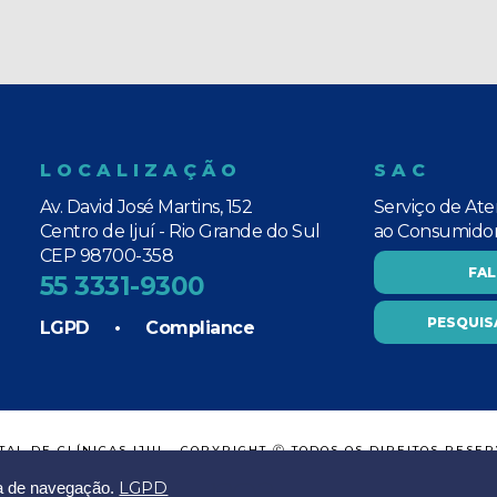
LOCALIZAÇÃO
SAC
Av. David José Martins, 152
Serviço de At
Centro de Ijuí - Rio Grande do Sul
ao Consumido
CEP 98700-358
FA
55 3331-9300
PESQUIS
LGPD
•
Compliance
TAL DE CLÍNICAS IJUI - COPYRIGHT Ⓒ TODOS OS DIREITOS RESE
LGPD
ia de navegação.