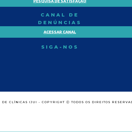
PESQUISA DE SATISFAÇÃO
CANAL DE
DENÚNCIAS
ACESSAR CANAL
SIGA-NOS
 DE CLÍNICAS IJUI - COPYRIGHT Ⓒ TODOS OS DIREITOS RESERVA