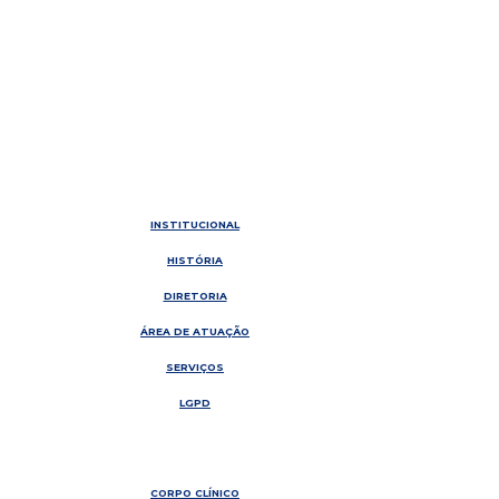
INSTITUCIONAL
HISTÓRIA
DIRETORIA
ÁREA DE ATUAÇÃO
SERVIÇOS
LGPD
CORPO CLÍNICO