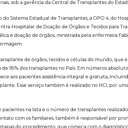
onais, sob a gerência da Central de Transplantes do Esta
o do Sistema Estadual de Transplantes, a OPO 4, do Hosp
tra-Hospitalar de Doação de Órgãos e Tecidos para Tran
fálica e doação de órgãos, ministrada pela enfermeira F
nfermagem.
transplante de órgãos, tecidos e células do mundo, que 
 de 95% dos transplantes no País. Em números absolutos
e aos pacientes assistência integral e gratuita, incluind
te. Esse serviço também é realizado no HCI, por uma eq
acientes na lista e o número de transplantes realizados
contato com os familiares, também é responsável por prom
 etapas do procedimento, que começa com o diagnóstico