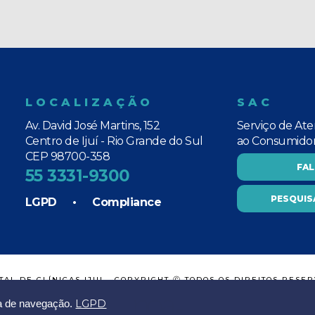
LOCALIZAÇÃO
SAC
Av. David José Martins, 152
Serviço de At
Centro de Ijuí - Rio Grande do Sul
ao Consumido
CEP 98700-358
FA
55 3331-9300
PESQUIS
LGPD
•
Compliance
TAL DE CLÍNICAS IJUI - COPYRIGHT Ⓒ TODOS OS DIREITOS RESE
LGPD
ia de navegação.