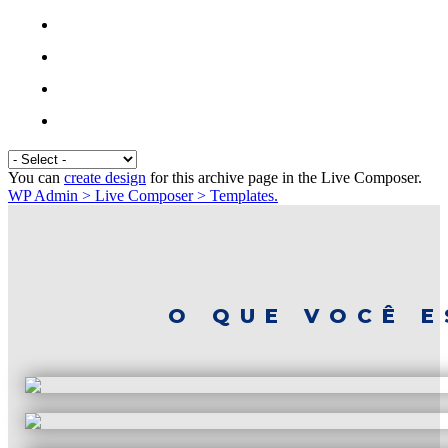
You can
create design
for this archive page in the Live Composer.
WP Admin > Live Composer > Templates.
O QUE VOCÊ E