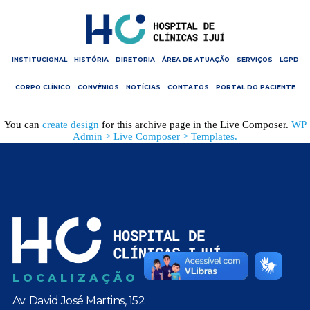
INSTITUCIONAL
HISTÓRIA
DIRETORIA
ÁREA DE ATUAÇÃO
SERVIÇOS
LGPD
CORPO CLÍNICO
CONVÊNIOS
NOTÍCIAS
CONTATOS
PORTAL DO PACIENTE
You can
create design
for this archive page in the Live Composer.
WP
Admin > Live Composer > Templates.
LOCALIZAÇÃO
Av. David José Martins, 152