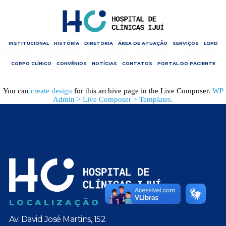
INSTITUCIONAL
HISTÓRIA
DIRETORIA
ÁREA DE ATUAÇÃO
SERVIÇOS
LGPD
CORPO CLÍNICO
CONVÊNIOS
NOTÍCIAS
CONTATOS
PORTAL DO PACIENTE
You can
create design
for this archive page in the Live Composer.
WP
Admin > Live Composer > Templates.
LOCALIZAÇÃO
Av. David José Martins, 152