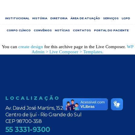
INSTITUCIONAL
HISTÓRIA
DIRETORIA
ÁREA DE ATUAÇÃO
SERVIÇOS
LGPD
CORPO CLÍNICO
CONVÊNIOS
NOTÍCIAS
CONTATOS
PORTAL DO PACIENTE
You can
create design
for this archive page in the Live Composer.
WP
Admin > Live Composer > Templates.
LOCALIZAÇÃO
Av. David José Martins, 152
Centro de Ijuí - Rio Grande do Sul
CEP 98700-358
55 3331-9300